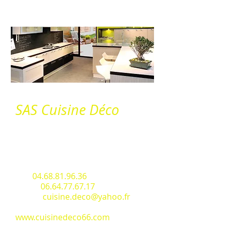
Contact
SAS Cuisine Déco
M. Fabrice SORIA
Centre commercial "Intermarché"
Espace Sud
66200 - Latour Bas Elne
Tèl.:
04.68.81.96.36
Port. :
06.64.77.67.17
Email :
cuisine.deco@yahoo.fr
Site Internet :
www.cuisinedeco66.com